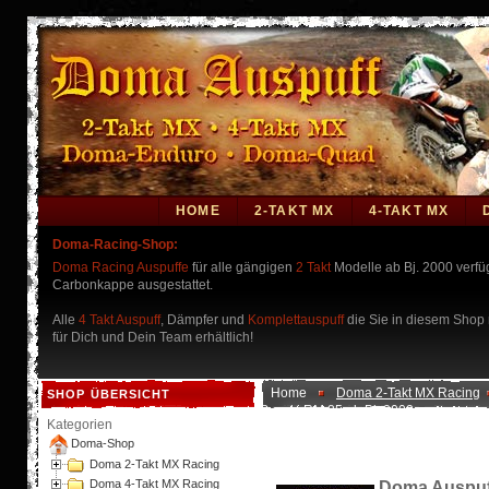
HOME
2-TAKT MX
4-TAKT MX
Doma-Racing-Shop:
Doma Racing Auspuffe
für alle gängigen
2 Takt
Modelle ab Bj. 2000 verf
Carbonkappe ausgestattet.
Alle
4 Takt Auspuff
, Dämpfer und
Komplettauspuff
die Sie in diesem Shop n
für Dich und Dein Team erhältlich!
Home
Doma 2-Takt MX Racing
SHOP ÜBERSICHT
Suzuki RM 85 ab Bj. 2002
Kategorien
Doma-Shop
Doma 2-Takt MX Racing
Doma 4-Takt MX Racing
Doma Auspuff