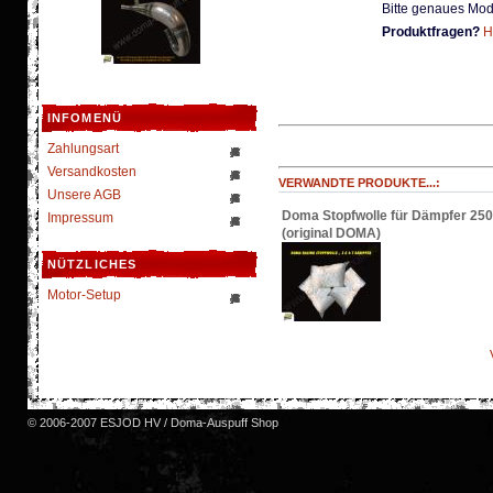
Bitte genaues Mod
Produktfragen?
H
INFOMENÜ
Zahlungsart
Versandkosten
VERWANDTE PRODUKTE...:
Unsere AGB
Doma Stopfwolle für Dämpfer 25
Impressum
(original DOMA)
NÜTZLICHES
Motor-Setup
© 2006-2007 ESJOD HV / Doma-Auspuff Shop