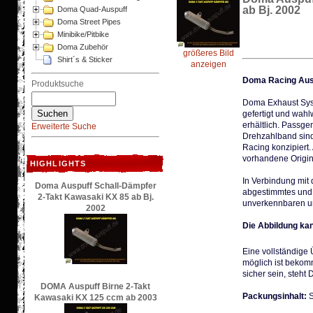
ab Bj. 2002
Doma Quad-Auspuff
Doma Street Pipes
Minibike/Pitbike
Doma Zubehör
größeres Bild
Shirt´s & Sticker
anzeigen
Doma Racing Ausp
Produktsuche
Doma Exhaust Syst
gefertigt und wah
erhältlich. Passg
Erweiterte Suche
Drehzahlband sind
Racing konzipiert
vorhandene Origin
HIGHLIGHTS
In Verbindung mit
Doma Auspuff Schall-Dämpfer
abgestimmtes und 
2-Takt Kawasaki KX 85 ab Bj.
unverkennbaren u
2002
Die Abbildung ka
Eine vollständige
möglich ist bekom
sicher sein, steht 
DOMA Auspuff Birne 2-Takt
Packungsinhalt:
S
Kawasaki KX 125 ccm ab 2003