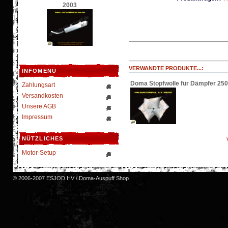
2003
VERWANDTE PRODUKTE...:
INFOMENÜ
Doma Stopfwolle für Dämpfer 250
Zahlungsart
Versandkosten
Unsere AGB
Impressum
NÜTZLICHES
Motor-Setup
© 2006-2007 ESJOD HV / Doma-Auspuff Shop