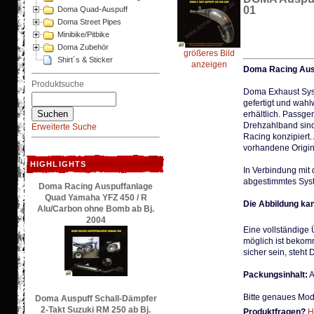
01
Doma Quad-Auspuff
Doma Street Pipes
Minibike/Pitbike
Doma Zubehör
größeres Bild
Shirt´s & Sticker
anzeigen
Doma Racing Ausp
Produktsuche
Doma Exhaust Syst
gefertigt und wah
erhältlich. Passg
Drehzahlband sind
Erweiterte Suche
Racing konzipiert
vorhandene Origin
HIGHLIGHTS
In Verbindung mi
abgestimmtes Sys
Doma Racing Auspuffanlage
Quad Yamaha YFZ 450 / R
Die Abbildung ka
Alu/Carbon ohne Bomb ab Bj.
2004
Eine vollständige
möglich ist bekom
sicher sein, steht 
Packungsinhalt:
A
Bitte genaues Mod
Doma Auspuff Schall-Dämpfer
2-Takt Suzuki RM 250 ab Bj.
Produktfragen?
H