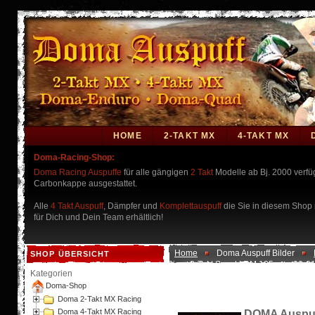
HOME
2-TAKT MX
4-TAKT MX
Doma-Racing-Shop:
Doma Racing Auspuffe
für alle gängigen
2 Takt
Modelle ab Bj. 2000 verf
Carbonkappe ausgestattet.
Alle
4 Takt Auspuff
, Dämpfer und
Komplettauspuff
die Sie in diesem Shop n
für Dich und Dein Team erhältlich!
Home
Doma Auspuff Bilder
SHOP ÜBERSICHT
Birne 2-Takt Suzuki RM 125 ccm 98-0
Kategorien
Doma-Shop
Doma 2-Takt MX Racing
Doma 4-Takt MX Racing
DOMA Auspuff