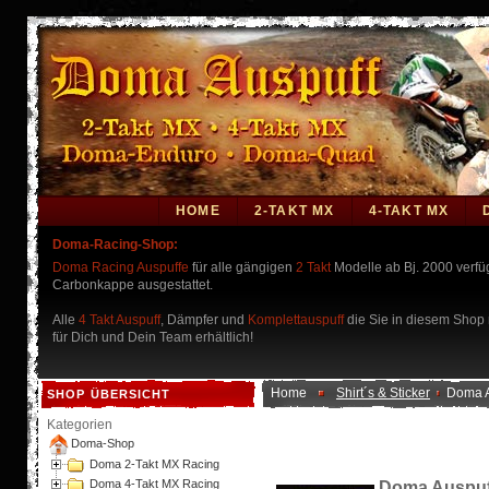
HOME
2-TAKT MX
4-TAKT MX
Doma-Racing-Shop:
Doma Racing Auspuffe
für alle gängigen
2 Takt
Modelle ab Bj. 2000 verf
Carbonkappe ausgestattet.
Alle
4 Takt Auspuff
, Dämpfer und
Komplettauspuff
die Sie in diesem Shop n
für Dich und Dein Team erhältlich!
Home
Shirt´s & Sticker
Doma A
SHOP ÜBERSICHT
Kategorien
Doma-Shop
Doma 2-Takt MX Racing
Doma 4-Takt MX Racing
Doma Auspuf