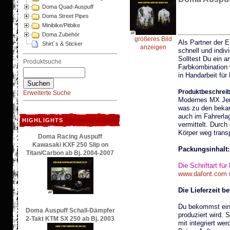
Doma Quad-Auspuff
Doma Street Pipes
Minibike/Pitbike
Doma Zubehör
größeres Bild
Als Partner der
Shirt´s & Sticker
anzeigen
schnell und indiv
Solltest Du ein a
Produktsuche
Farbkombination 
in Handarbeit für 
Produktbeschrei
Erweiterte Suche
Modernes MX Jers
was zu den beka
auch im Fahrerla
HIGHLIGHTS
vermittelt. Durch
Körper weg transp
Doma Racing Auspuff
Kawasaki KXF 250 Slip on
Packungsinhalt:
Titan/Carbon ab Bj. 2004-2007
Die Schriftart f
www.dafont.com
u
Die Lieferzeit be
Du bekommst eine
Doma Auspuff Schall-Dämpfer
produziert wird. 
2-Takt KTM SX 250 ab Bj. 2003
mit integriert we