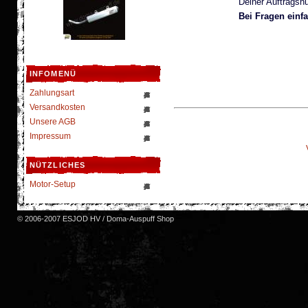
Deiner Auftragsnu
Bei Fragen einf
INFOMENÜ
Zahlungsart
Versandkosten
Unsere AGB
Impressum
NÜTZLICHES
Motor-Setup
© 2006-2007 ESJOD HV / Doma-Auspuff Shop