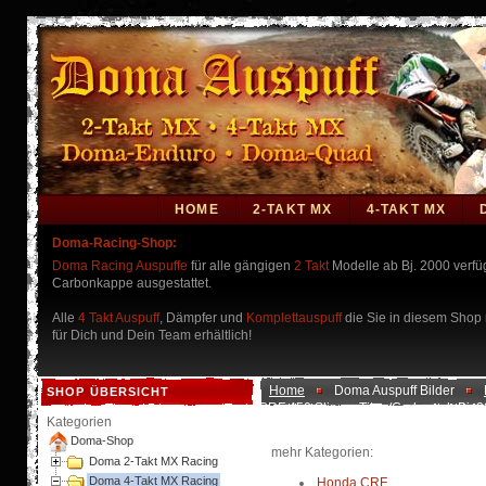
HOME
2-TAKT MX
4-TAKT MX
Doma-Racing-Shop:
Doma Racing Auspuffe
für alle gängigen
2 Takt
Modelle ab Bj. 2000 verf
Carbonkappe ausgestattet.
Alle
4 Takt Auspuff
, Dämpfer und
Komplettauspuff
die Sie in diesem Shop n
für Dich und Dein Team erhältlich!
Home
Doma Auspuff Bilder
SHOP ÜBERSICHT
CRF 450 Slip on Titan/Carbon ab Bj. 
Kategorien
Doma-Shop
mehr Kategorien:
Doma 2-Takt MX Racing
Doma 4-Takt MX Racing
Honda CRF