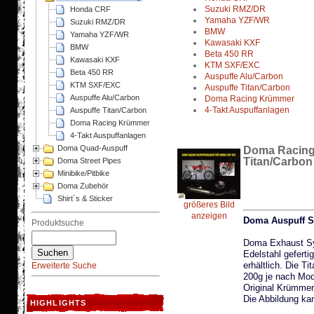
Suzuki RMZ/DR
Honda CRF
Yamaha YZF/WR
Suzuki RMZ/DR
BMW
Yamaha YZF/WR
Kawasaki KXF
BMW
Beta 450 RR
Kawasaki KXF
KTM SXF/EXC
Beta 450 RR
Auspuffe Alu/Carbon
KTM SXF/EXC
Auspuffe Titan/Carbon
Auspuffe Alu/Carbon
Doma Racing Krümmer
4-Takt Auspuffanlagen
Auspuffe Titan/Carbon
Doma Racing Krümmer
4-Takt Auspuffanlagen
Doma Quad-Auspuff
Doma Racing
Titan/Carbon 
Doma Street Pipes
Minibike/Pitbike
Doma Zubehör
Shirt´s & Sticker
größeres Bild
anzeigen
Doma Auspuff S
Produktsuche
Doma Exhaust Sy
Edelstahl gefert
erhältlich. Die T
Erweiterte Suche
200g je nach Mod
Original Krümmer 
Die Abbildung ka
HIGHLIGHTS