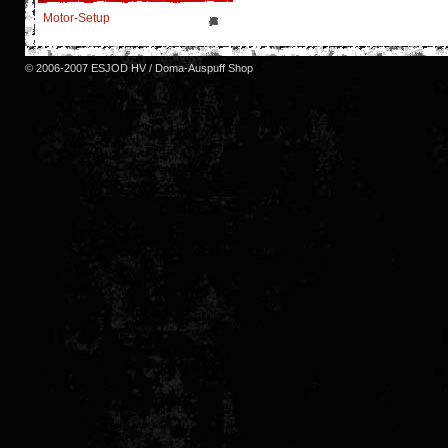
Motor-Setup
© 2006-2007 ESJOD HV / Doma-Auspuff Shop