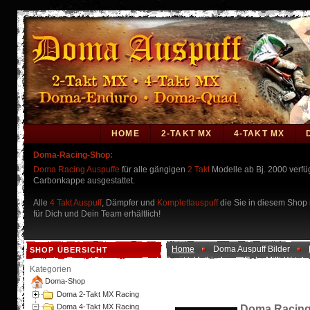
HOME
2-TAKT MX
4-TAKT MX
Doma-Racing-Shop:
Doma Racing Auspuffe
für alle gängigen
2 Takt
Modelle ab Bj. 2000 verf
Carbonkappe ausgestattet.
Alle
4 Takt Auspuff
, Dämpfer und
Komplettauspuff
die Sie in diesem Shop n
für Dich und Dein Team erhältlich!
Home
Doma Auspuff Bilder
SHOP ÜBERSICHT
Racing Verbindungs-Rohr-Mittelpipe
Kategorien
Doma-Shop
Doma 2-Takt MX Racing
Doma 4-Takt MX Racing
Doma Racing 