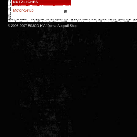
NÜTZLICHES
Motor-Setup
© 2006-2007 ESJOD HV / Doma-Auspuff Shop