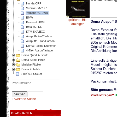
Honda CRF
Suzuki RMZ/DR
Yamaha YZF/WR
BMW
größeres Bild
Doma Auspuff S
Kawasaki KXF
anzeigen
Beta 450 RR
Doma Exhaust Sy
KTM SXF/EXC
Edelstahl gefert
Auspuffe Alu/Carbon
erhältlich. Die T
Auspuffe Titan/Carbon
200g je nach Mod
Doma Racing Krümmer
Original Krümmer 
4-Takt Auspuffanlagen
Die Abbildung ka
Doma Quad-Auspuff
Doma Street Pipes
Eine vollständig
Modell möglich i
Minibike/Pitbike
Solltest Du nicht
Doma Zubehör
915297 telefonisc
Shirt´s & Sticker
Packungsinhalt:
Produktsuche
Bitte genaues M
Produktfragen?
H
Erweiterte Suche
HIGHLIGHTS