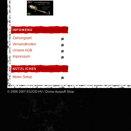
INFOMENÜ
Zahlungsart
Versandkosten
Unsere AGB
Impressum
NÜTZLICHES
Motor-Setup
© 2006-2007 ESJOD HV / Doma-Auspuff Shop