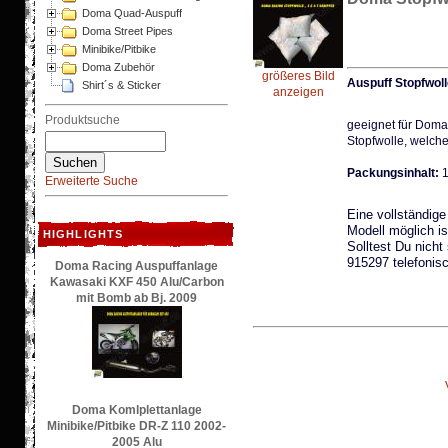
Doma Quad-Auspuff
Doma Street Pipes
Minibike/Pitbike
Doma Zubehör
größeres Bild
Auspuff Stopfwoll
Shirt´s & Sticker
anzeigen
Produktsuche
geeignet für Doma
Stopfwolle, welche
Packungsinhalt:
1
Erweiterte Suche
Eine vollständig
Modell möglich i
HIGHLIGHTS
Solltest Du nicht
915297 telefonisc
Doma Racing Auspuffanlage
Kawasaki KXF 450 Alu/Carbon
mit Bomb ab Bj. 2009
Doma Komlplettanlage
Minibike/Pitbike DR-Z 110 2002-
2005 Alu