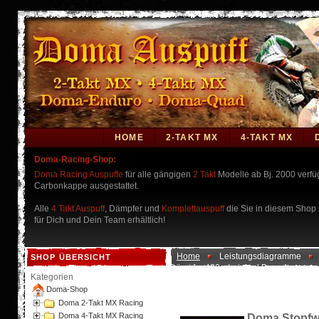
HOME
2-TAKT MX
4-TAKT MX
Doma-Racing-Shop:
Doma Racing Auspuffe
für alle gängigen
2 Takt
Modelle ab Bj. 2000 verf
Carbonkappe ausgestattet.
Alle
4 Takt Auspuff
, Dämpfer und
Komplettauspuff
die Sie in diesem Shop n
für Dich und Dein Team erhältlich!
Home
Leistungsdiagramme
SHOP ÜBERSICHT
Dämpfer 400g (original Doma)
Kategorien
Doma-Shop
Doma 2-Takt MX Racing
Doma 4-Takt MX Racing
Doma Stopfwo