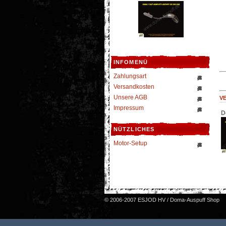
INFOMENÜ
Zahlungsart
Versandkosten
Unsere AGB
V
Impressum
D
NÜTZLICHES
Motor-Setup
© 2006-2007 ESJOD HV / Doma-Auspuff Shop