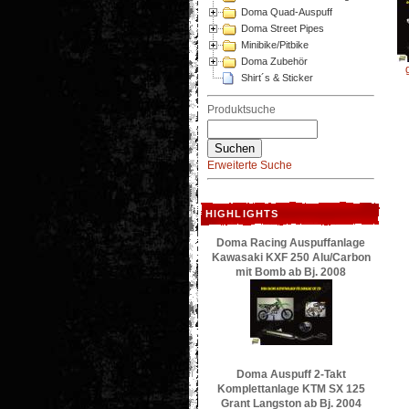
Doma Quad-Auspuff
Doma Street Pipes
Minibike/Pitbike
Doma Zubehör
Shirt´s & Sticker
Produktsuche
Erweiterte Suche
HIGHLIGHTS
Doma Racing Auspuffanlage
Kawasaki KXF 250 Alu/Carbon
mit Bomb ab Bj. 2008
Doma Auspuff 2-Takt
Komplettanlage KTM SX 125
Grant Langston ab Bj. 2004