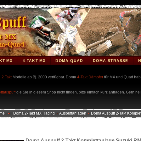
KT MX
4-TAKT MX
DOMA-QUAD
DOMA-STRASSE
n
2 Takt
Modelle ab Bj. 2000 verfügbar. Doma
4-Takt Dämpfer
für MX und Quad habe
ttauspuff
die Sie in diesem Shop nicht finden, bitte einfach kurz anfragen. Gern hel
me
Doma 2-Takt MX Racing
Auspuffanlagen
Doma Auspuff 2-Takt Komplet
ki RM 85 ab Bj. 2002
Doma Auspuff 2-Takt Komplettanlage Suzuki RM