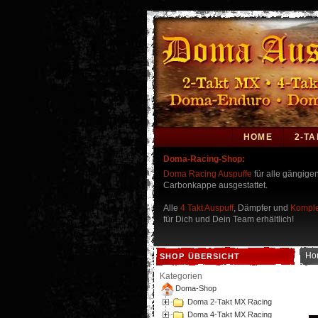
HOME
2-TA
Doma-Racing-Shop:
Doma Racing Auspuffe
für alle gängige
Carbonkappe ausgestattet.
Alle
4 Takt Auspuff
, Dämpfer und
Komple
für Dich und Dein Team erhältlich!
Ho
SHOP ÜBERSICHT
Suzu
Kategorien
Doma-Shop
Doma 2-Takt MX Racing
Doma 4-Takt MX Racing