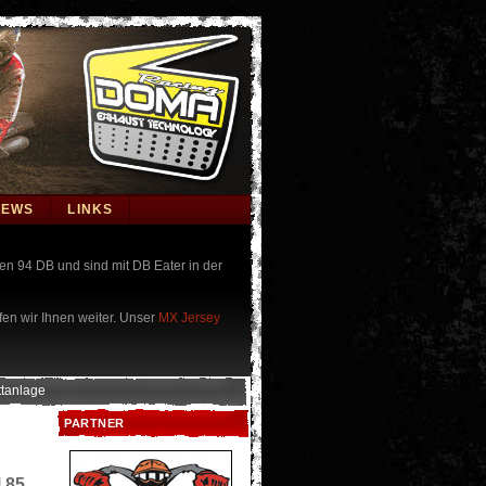
NEWS
LINKS
n 94 DB und sind mit DB Eater in der
fen wir Ihnen weiter.
Unser
MX Jersey
tanlage
PARTNER
 85