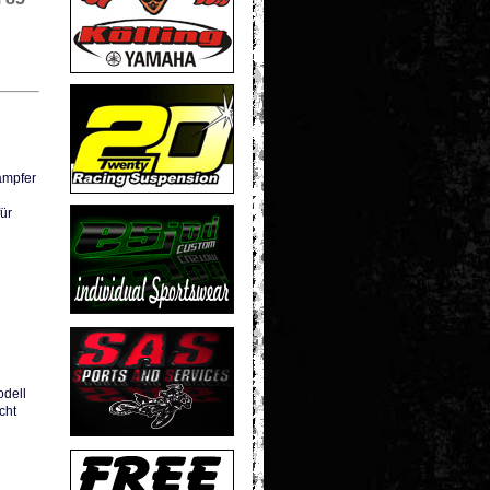
ämpfer
ür
odell
icht