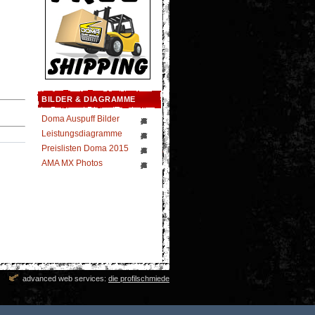
BILDER & DIAGRAMME
Doma Auspuff Bilder
Leistungsdiagramme
Preislisten Doma 2015
AMA MX Photos
advanced web services:
die profilschmiede