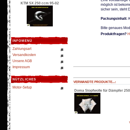
Eine vollständige
KTM SX 250 ccm 95-02
möglich ist bekom
sicher sein, steht 
Packungsinhalt:
K
Bitte genaues Mod
Produktfragen?
H
INFOMENÜ
Zahlungsart
Versandkosten
Unsere AGB
Impressum
NÜTZLICHES
VERWANDTE PRODUKTE...:
Motor-Setup
Doma Stopfwolle für Dämpfer 250