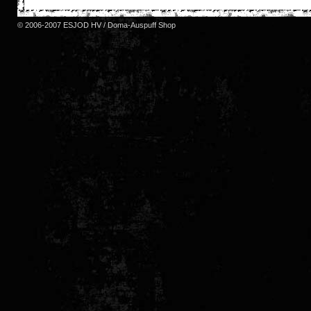
© 2006-2007 ESJOD HV / Doma-Auspuff Shop