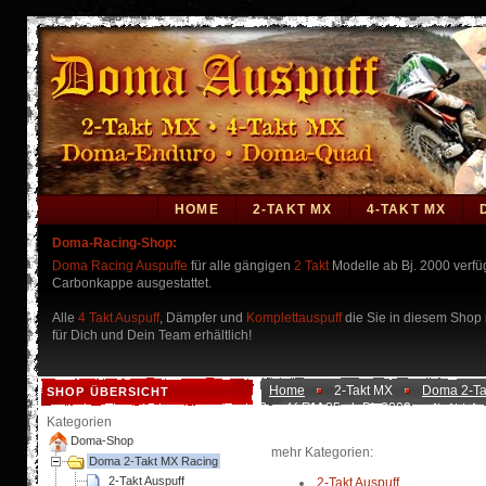
HOME
2-TAKT MX
4-TAKT MX
Doma-Racing-Shop:
Doma Racing Auspuffe
für alle gängigen
2 Takt
Modelle ab Bj. 2000 verf
Carbonkappe ausgestattet.
Alle
4 Takt Auspuff
, Dämpfer und
Komplettauspuff
die Sie in diesem Shop n
für Dich und Dein Team erhältlich!
Home
2-Takt MX
Doma 2-Ta
SHOP ÜBERSICHT
Suzuki RM 85 ab Bj. 2002
Kategorien
Doma-Shop
mehr Kategorien:
Doma 2-Takt MX Racing
2-Takt Auspuff
2-Takt Auspuff