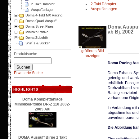
2-Takt Dämpfer
2-Takt Dämpfer
Auspuffanlagen
Auspuffanlagen
Doma 4-Takt MX Racing
Doma Quad-Auspuff
Doma Auspuff
Doma Street Pipes
ab Bj. 2002
Minibike/Pitbike
Doma Zubehör
Shirt´s & Sticker
größeres Bild
Produktsuche
anzeigen
Doma Racing Ausp
Erweiterte Suche
Doma Exhaust Syst
gefertigt und wah
erhältlich. Passg
Drehzahlband sind
HIGHLIGHTS
Racing konzipiert
vorhandene Origin
Doma Komlplettanlage
Minibike/Pitbike DR-Z 110 2002-
In Verbindung mit
2005 Alu
abgestimmtes und 
unverkennbaren u
Die Abbildung ka
DOMA Auspuff Birne 2 Takt