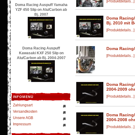
[Produktdetails...]
Doma Racing Auspuff Yamaha
YZF 450 Slip on Alu/Carbon ab
Bj. 2007
Doma Racing/
Bj. 2010 mit 
[Produktdetails...]
Doma Racing Auspuff
Doma Racing/
Kawasaki KXF 250 Slip on
[Produktdetails...]
Alu/Carbon ab Bj. 2004-2007
Doma Racing/
2004-2009 o
[Produktdetails...]
INFOMENÜ
Zahlungsart
Versandkosten
Doma Racing/
Unsere AGB
2004-2008 o
Impressum
[Produktdetails...]