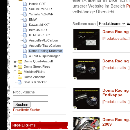
einen Artikel für Ihr Bike nicht
Honda CRF
unserer Website im Bereich
P
Suzuki RMZ/DR
vollständige Übersicht.
Yamaha YZF/WR
BMW
Sortieren nach:
Kawasaki KXF
Beta 450 RR
Doma Racing E
KTM SXF/EXC
[Produktdetails...]
Auspuffe Alu/Carbon
Auspuffe Titan/Carbon
Doma Racing Krümmer
4-Takt Auspuffanlagen
Doma Racing 
Doma Quad-Auspuff
Doma Street Pipes
[Produktdetails...]
Minibike/Pitbike
Doma Zubehör
Shirt´s & Sticker
Doma Racing 
Produktsuche
Endkappe
[Produktdetails...]
Erweiterte Suche
Doma Racing
2009
HIGHLIGHTS