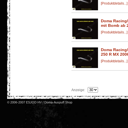
[Produktdetails...]
Doma Racing/
mit Bomb ab 
[Produktdetails...]
Doma Racing
250 R MX 200
[Produktdetails...]
Anzeige:
© 2006-2007 ESJOD HV / Doma-Auspuff Shop