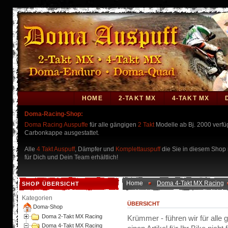
HOME
2-TAKT MX
4-TAKT MX
Doma-Racing-Shop:
Doma Racing Auspuffe
für alle gängigen
2 Takt
Modelle ab Bj. 2000 verf
Carbonkappe ausgestattet.
Alle
4 Takt Auspuff
, Dämpfer und
Komplettauspuff
die Sie in diesem Shop n
für Dich und Dein Team erhältlich!
Home
Doma 4-Takt MX Racing
SHOP ÜBERSICHT
Kategorien
ÜBERSICHT
Doma-Shop
Doma 2-Takt MX Racing
Krümmer - führen wir für alle
Doma 4-Takt MX Racing