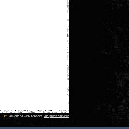
advanced web services:
die profilschmiede