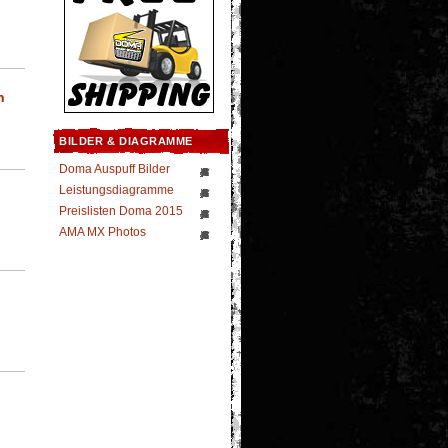
n
BILDER & DIAGRAMME
Doma Auspuff Bilder
Leistungsdiagramme
Preislisten Doma 2015
AMA MX Photos