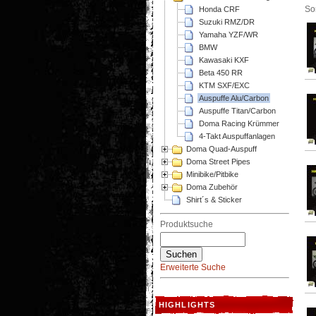
So
Honda CRF
Suzuki RMZ/DR
Yamaha YZF/WR
BMW
Kawasaki KXF
Beta 450 RR
KTM SXF/EXC
Auspuffe Alu/Carbon
Auspuffe Titan/Carbon
Doma Racing Krümmer
4-Takt Auspuffanlagen
Doma Quad-Auspuff
Doma Street Pipes
Minibike/Pitbike
Doma Zubehör
Shirt´s & Sticker
Produktsuche
Erweiterte Suche
HIGHLIGHTS