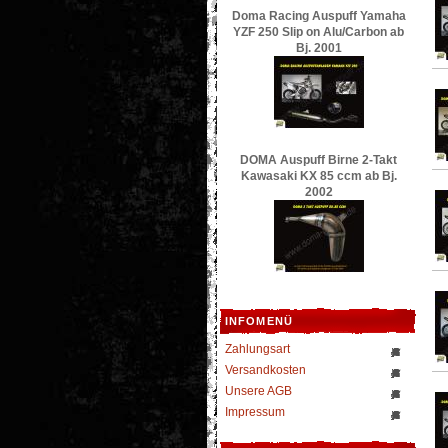
Doma Racing Auspuff Yamaha
YZF 250 Slip on Alu/Carbon ab
Bj. 2001
DOMA Auspuff Birne 2-Takt
Kawasaki KX 85 ccm ab Bj.
2002
INFOMENÜ
Zahlungsart
Versandkosten
Unsere AGB
Impressum