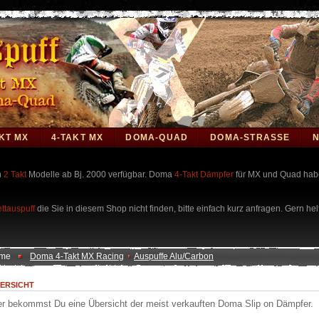
KT MX
4-TAKT MX
DOMA-QUAD
DOMA-STRASSE
n
2 Takt
Modelle ab Bj. 2000 verfügbar. Doma
4-Takt Dämpfer
für MX und Quad habe
ttauspuff
die Sie in diesem Shop nicht finden, bitte einfach kurz anfragen. Gern hel
me
Doma 4-Takt MX Racing
Auspuffe Alu/Carbon
ERSICHT
er bekommst Du eine Übersicht der meist verkauften Doma Slip on Dämpfer.