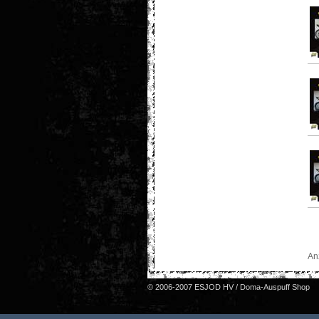
An
© 2006-2007 ESJOD HV / Doma-Auspuff Shop