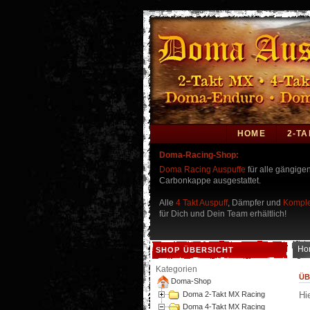
HOME
2-TA
Doma-Racing-Shop:
Doma Racing Auspuffe
für alle gängige
Carbonkappe ausgestattet.
Alle
4 Takt Auspuff
, Dämpfer und
Komple
für Dich und Dein Team erhältlich!
Ho
SHOP ÜBERSICHT
Kategorien
ÜB
Doma-Shop
Doma 2-Takt MX Racing
Hi
Doma 4-Takt MX Racing